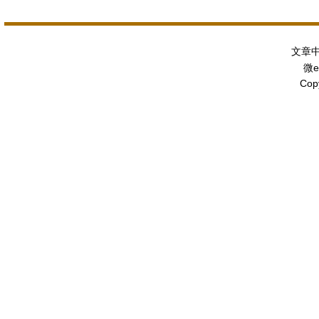
文章
微
Copy