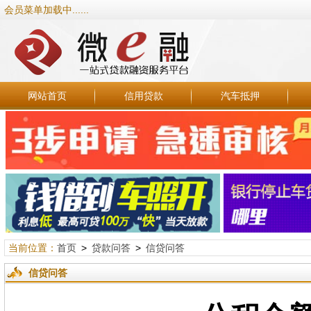
会员菜单加载中......
网站首页
信用贷款
汽车抵押
当前位置：
首页
>
贷款问答
>
信贷问答
信贷问答